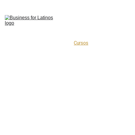
Início
Servicios
Sobre 
ES
Nosotros
Contacto
Tienda
Cursos