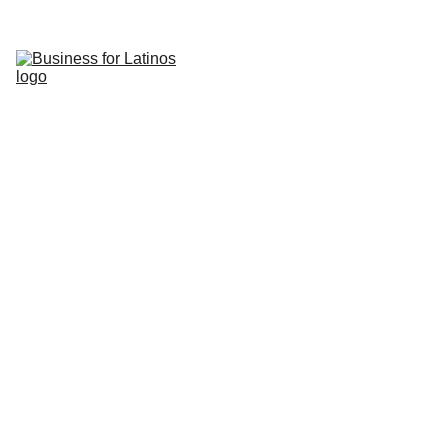
Início
Servicios
Sobre 
ES
Nosotros
Contacto
Tienda
Cursos
Business 
Incorporatio